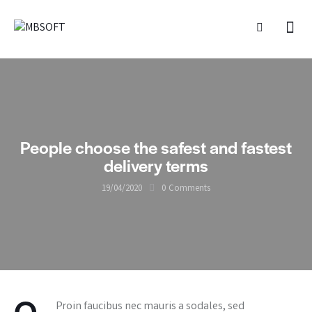
People choose the safest and fastest
delivery terms
19/04/2020
0
Comments
Q
Proin faucibus nec mauris a sodales, sed